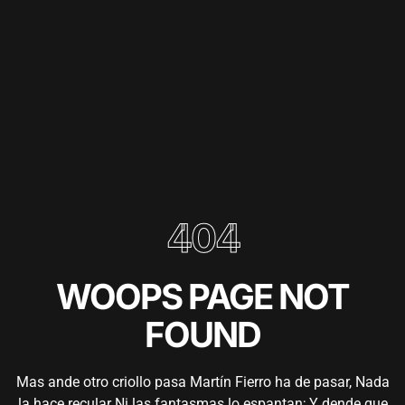
404
WOOPS PAGE NOT
FOUND
Mas ande otro criollo pasa Martín Fierro ha de pasar, Nada
la hace recular Ni las fantasmas lo espantan; Y dende que