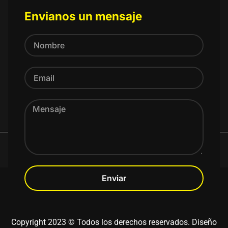
Envianos un mensaje
Enviar
Nosotros
Centros de Enseñanza
Reglas
Videos
Novedades
Contacto
Copyright 2023 © Todos los derechos reservados. Diseño